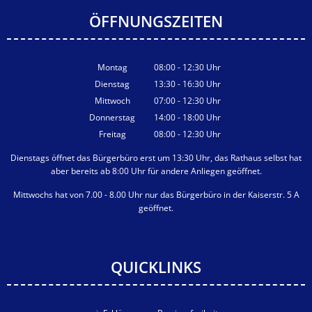
ÖFFNUNGSZEITEN
Montag
08:00
-
12:30
Uhr
Von 08:00 bis 12:30 Uhr
Dienstag
13:30
-
16:30
Uhr
Von 13:30 bis 16:30 Uhr
Mittwoch
07:00
-
12:30
Uhr
Von 07:00 bis 12:30 Uhr
Donnerstag
14:00
-
18:00
Uhr
Von 14:00 bis 18:00 Uhr
Freitag
08:00
-
12:30
Uhr
Von 08:00 bis 12:30 Uhr
Dienstags öffnet das Bürgerbüro erst um 13:30 Uhr, das Rathaus selbst hat
aber bereits ab 8:00 Uhr für andere Anliegen geöffnet.
Mittwochs hat von 7.00 - 8.00 Uhr nur das Bürgerbüro in der Kaiserstr. 5 A
geöffnet.
QUICKLINKS