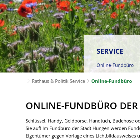
SERVICE
Online-Fundbüro
Rathaus & Politik
Service
Online-Fundbüro
Online-
ONLINE-FUNDBÜRO DER
Fundbüro
Schlüssel, Handy, Geldbörse, Handtuch, Badehose ode
Sie auf! Im Fundbüro der Stadt Hungen werden Fun
Eigentümer gegen Vorlage eines Lichtbildausweises