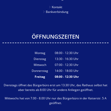
Kontakt
Bankverbindung
ÖFFNUNGSZEITEN
Montag
08:00
-
12:30
Uhr
Von 08:00 bis 12:30 Uhr
Dienstag
13:30
-
16:30
Uhr
Von 13:30 bis 16:30 Uhr
Mittwoch
07:00
-
12:30
Uhr
Von 07:00 bis 12:30 Uhr
Donnerstag
14:00
-
18:00
Uhr
Von 14:00 bis 18:00 Uhr
Freitag
08:00
-
12:30
Uhr
Von 08:00 bis 12:30 Uhr
Dienstags öffnet das Bürgerbüro erst um 13:30 Uhr, das Rathaus selbst hat
aber bereits ab 8:00 Uhr für andere Anliegen geöffnet.
Mittwochs hat von 7.00 - 8.00 Uhr nur das Bürgerbüro in der Kaiserstr. 5 A
geöffnet.