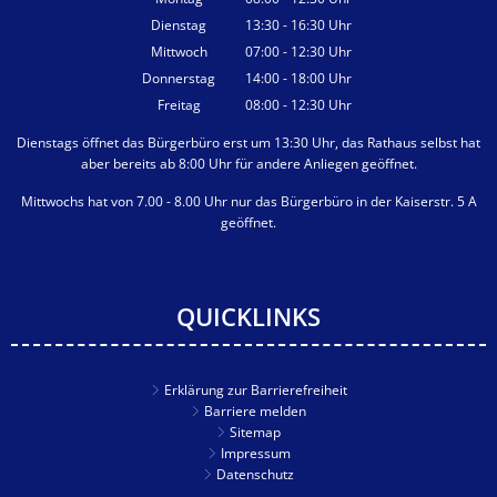
Von 08:00 bis 12:30 Uhr
Dienstag
13:30
-
16:30
Uhr
Von 13:30 bis 16:30 Uhr
Mittwoch
07:00
-
12:30
Uhr
Von 07:00 bis 12:30 Uhr
Donnerstag
14:00
-
18:00
Uhr
Von 14:00 bis 18:00 Uhr
Freitag
08:00
-
12:30
Uhr
Von 08:00 bis 12:30 Uhr
Dienstags öffnet das Bürgerbüro erst um 13:30 Uhr, das Rathaus selbst hat
aber bereits ab 8:00 Uhr für andere Anliegen geöffnet.
Mittwochs hat von 7.00 - 8.00 Uhr nur das Bürgerbüro in der Kaiserstr. 5 A
geöffnet.
QUICKLINKS
Erklärung zur Barrierefreiheit
Barriere melden
Sitemap
Impressum
Datenschutz