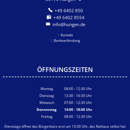
+49 6402 850
+49 6402 8554
info@hungen.de
Kontakt
Bankverbindung
ÖFFNUNGSZEITEN
Montag
08:00
-
12:30
Uhr
Von 08:00 bis 12:30 Uhr
Dienstag
13:30
-
16:30
Uhr
Von 13:30 bis 16:30 Uhr
Mittwoch
07:00
-
12:30
Uhr
Von 07:00 bis 12:30 Uhr
Donnerstag
14:00
-
18:00
Uhr
Von 14:00 bis 18:00 Uhr
Freitag
08:00
-
12:30
Uhr
Von 08:00 bis 12:30 Uhr
Dienstags öffnet das Bürgerbüro erst um 13:30 Uhr, das Rathaus selbst hat