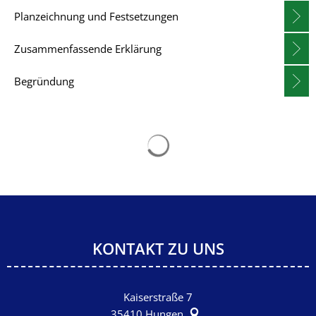
2.05
Planzeichnung und Festsetzungen
"Die
Herrenbeune"
Zusammenfassende Erklärung
im
Begründung
Stadtteil
Villingen
Suchergebnisse werden gelad
KONTAKT ZU UNS
Kaiserstraße 7
35410
Hungen