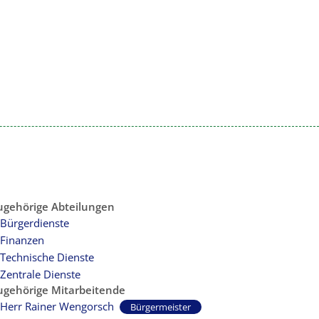
kt
Impressum
eit & Kultur
Umwelt & Stadtentwicklung
ugehörige Abteilungen
Bürgerdienste
Finanzen
Technische Dienste
Zentrale Dienste
ugehörige Mitarbeitende
Herr Rainer Wengorsch
Bürgermeister