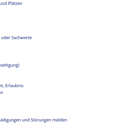
und Plätzen
d oder Sachwerte
seitigung)
t, Erlaubnis
en
chädigungen und Störungen melden