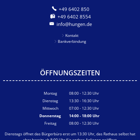
+49 6402 850
+49 6402 8554
info@hungen.de
Kontakt
Bankverbindung
ÖFFNUNGSZEITEN
Montag
08:00
-
12:30
Uhr
Von 08:00 bis 12:30 Uhr
Dienstag
13:30
-
16:30
Uhr
Von 13:30 bis 16:30 Uhr
Mittwoch
07:00
-
12:30
Uhr
Von 07:00 bis 12:30 Uhr
Donnerstag
14:00
-
18:00
Uhr
Von 14:00 bis 18:00 Uhr
Freitag
08:00
-
12:30
Uhr
Von 08:00 bis 12:30 Uhr
Dienstags öffnet das Bürgerbüro erst um 13:30 Uhr, das Rathaus selbst hat
aber bereits ab 8:00 Uhr für andere Anliegen geöffnet.