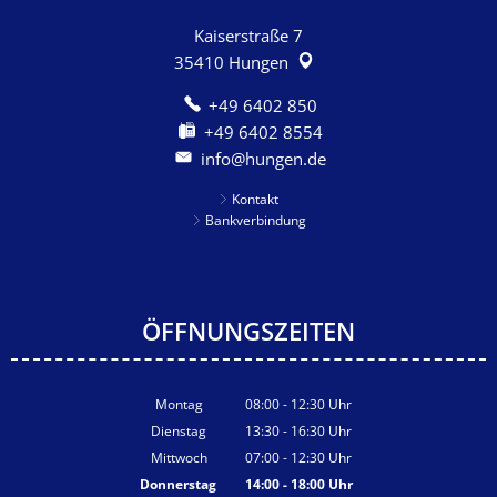
Kaiserstraße 7
35410
Hungen
+49 6402 850
+49 6402 8554
info@hungen.de
Kontakt
Bankverbindung
ÖFFNUNGSZEITEN
Montag
08:00
-
12:30
Uhr
Von 08:00 bis 12:30 Uhr
Dienstag
13:30
-
16:30
Uhr
Von 13:30 bis 16:30 Uhr
Mittwoch
07:00
-
12:30
Uhr
Von 07:00 bis 12:30 Uhr
Donnerstag
14:00
-
18:00
Uhr