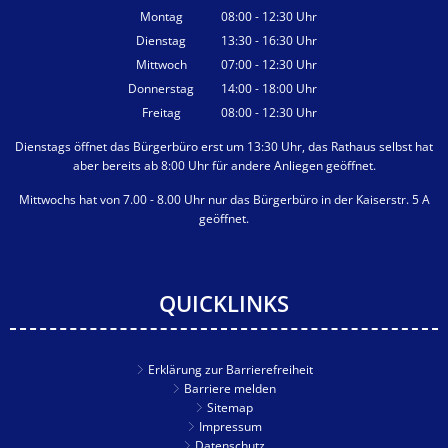
Montag
08:00
-
12:30
Uhr
Von 08:00 bis 12:30 Uhr
Dienstag
13:30
-
16:30
Uhr
Von 13:30 bis 16:30 Uhr
Mittwoch
07:00
-
12:30
Uhr
Von 07:00 bis 12:30 Uhr
Donnerstag
14:00
-
18:00
Uhr
Von 14:00 bis 18:00 Uhr
Freitag
08:00
-
12:30
Uhr
Von 08:00 bis 12:30 Uhr
Dienstags öffnet das Bürgerbüro erst um 13:30 Uhr, das Rathaus selbst hat
aber bereits ab 8:00 Uhr für andere Anliegen geöffnet.
Mittwochs hat von 7.00 - 8.00 Uhr nur das Bürgerbüro in der Kaiserstr. 5 A
geöffnet.
QUICKLINKS
Erklärung zur Barrierefreiheit
Barriere melden
Sitemap
Impressum
Datenschutz