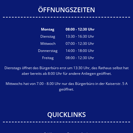
ÖFFNUNGSZEITEN
Montag
08:00
-
12:30
Uhr
Von 08:00 bis 12:30 Uhr
Dienstag
13:30
-
16:30
Uhr
Von 13:30 bis 16:30 Uhr
Mittwoch
07:00
-
12:30
Uhr
Von 07:00 bis 12:30 Uhr
Donnerstag
14:00
-
18:00
Uhr
Von 14:00 bis 18:00 Uhr
Freitag
08:00
-
12:30
Uhr
Von 08:00 bis 12:30 Uhr
Dienstags öffnet das Bürgerbüro erst um 13:30 Uhr, das Rathaus selbst hat
aber bereits ab 8:00 Uhr für andere Anliegen geöffnet.
Mittwochs hat von 7.00 - 8.00 Uhr nur das Bürgerbüro in der Kaiserstr. 5 A
geöffnet.
QUICKLINKS