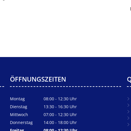
ÖFFNUNGSZEITEN
Q
Montag
08:00
-
12:30
Uhr
Von 08:00 bis 12:30 Uhr
Dienstag
13:30
-
16:30
Uhr
Von 13:30 bis 16:30 Uhr
Mittwoch
07:00
-
12:30
Uhr
Von 07:00 bis 12:30 Uhr
Donnerstag
14:00
-
18:00
Uhr
Von 14:00 bis 18:00 Uhr
Freitag
08:00
-
12:30
Uhr