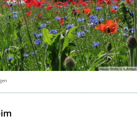
Haupt, Ulrike, © T. Bathge
gen
eim