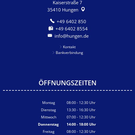
Kaiserstraße 7
35410
Hungen
+49 6402 850
+49 6402 8554
info@hungen.de
Kontakt
Bankverbindung
ÖFFNUNGSZEITEN
Montag
08:00
-
12:30
Uhr
Von 08:00 bis 12:30 Uhr
Dienstag
13:30
-
16:30
Uhr
Von 13:30 bis 16:30 Uhr
Mittwoch
07:00
-
12:30
Uhr
Von 07:00 bis 12:30 Uhr
Donnerstag
14:00
-
18:00
Uhr
Von 14:00 bis 18:00 Uhr
Freitag
08:00
-
12:30
Uhr