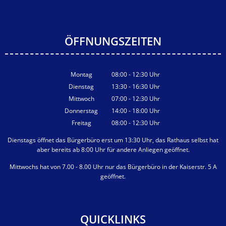
ÖFFNUNGSZEITEN
Montag
08:00
-
12:30
Uhr
Von 08:00 bis 12:30 Uhr
Dienstag
13:30
-
16:30
Uhr
Von 13:30 bis 16:30 Uhr
Mittwoch
07:00
-
12:30
Uhr
Von 07:00 bis 12:30 Uhr
Donnerstag
14:00
-
18:00
Uhr
Von 14:00 bis 18:00 Uhr
Freitag
08:00
-
12:30
Uhr
Von 08:00 bis 12:30 Uhr
Dienstags öffnet das Bürgerbüro erst um 13:30 Uhr, das Rathaus selbst hat
aber bereits ab 8:00 Uhr für andere Anliegen geöffnet.
Mittwochs hat von 7.00 - 8.00 Uhr nur das Bürgerbüro in der Kaiserstr. 5 A
geöffnet.
QUICKLINKS