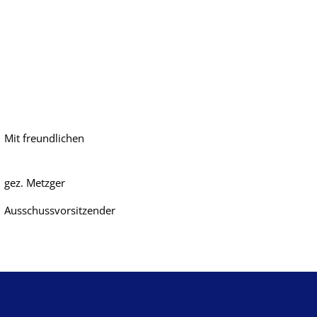
hen
er
ender