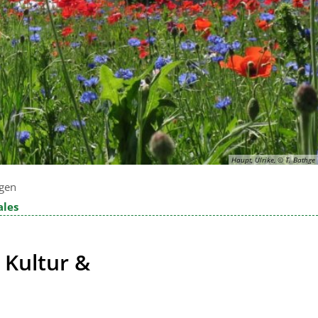
Haupt, Ulrike, © T. Bathge
gen
ales
 Kultur &