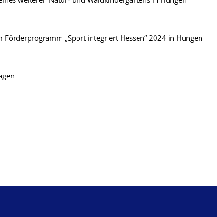
 eines weiteren Natur- und Waldkindergartens in Hungen
m Förderprogramm „Sport integriert Hessen“ 2024 in Hungen
ragen
 freundlic
z. Metzg
chussvorsitz