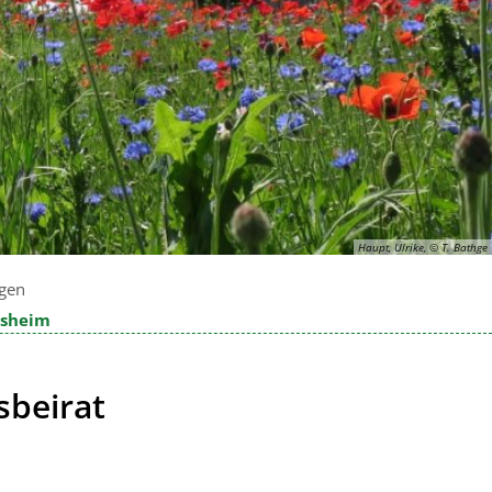
Haupt, Ulrike, © T. Bathge
gen
rsheim
sbeirat