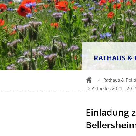
RATHAUS & 
Rathaus & Polit
Aktuelles 2021 - 202
Einladung z
Bellershei