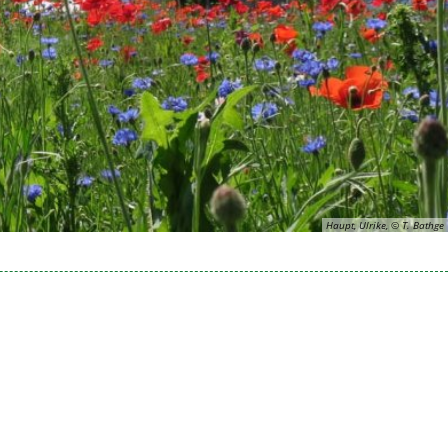
Haupt, Ulrike, © T. Bathge