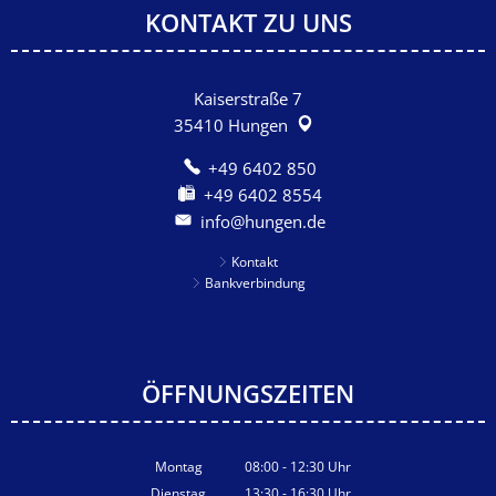
KONTAKT ZU UNS
Kaiserstraße 7
35410
Hungen
+49 6402 850
+49 6402 8554
info@hungen.de
Kontakt
Bankverbindung
ÖFFNUNGSZEITEN
Montag
08:00
-
12:30
Uhr
Von 08:00 bis 12:30 Uhr
Dienstag
13:30
-
16:30
Uhr