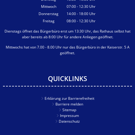
Von 13:30 bis 16:30 Uhr
Mittwoch
07:00
-
12:30
Uhr
Von 07:00 bis 12:30 Uhr
Donnerstag
14:00
-
18:00
Uhr
Von 14:00 bis 18:00 Uhr
Freitag
08:00
-
12:30
Uhr
Von 08:00 bis 12:30 Uhr
Dienstags öffnet das Bürgerbüro erst um 13:30 Uhr, das Rathaus selbst hat
aber bereits ab 8:00 Uhr für andere Anliegen geöffnet.
Mittwochs hat von 7.00 - 8.00 Uhr nur das Bürgerbüro in der Kaiserstr. 5 A
geöffnet.
QUICKLINKS
Erklärung zur Barrierefreiheit
Barriere melden
Sitemap
Impressum
Datenschutz