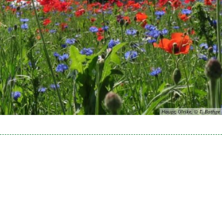
Haupt, Ulrike, © T. Bathge