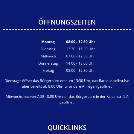
ÖFFNUNGSZEITEN
Montag
08:00
-
12:30
Uhr
Von 08:00 bis 12:30 Uhr
Dienstag
13:30
-
16:30
Uhr
Von 13:30 bis 16:30 Uhr
Mittwoch
07:00
-
12:30
Uhr
Von 07:00 bis 12:30 Uhr
Donnerstag
14:00
-
18:00
Uhr
Von 14:00 bis 18:00 Uhr
Freitag
08:00
-
12:30
Uhr
Von 08:00 bis 12:30 Uhr
Dienstags öffnet das Bürgerbüro erst um 13:30 Uhr, das Rathaus selbst hat
aber bereits ab 8:00 Uhr für andere Anliegen geöffnet.
Mittwochs hat von 7.00 - 8.00 Uhr nur das Bürgerbüro in der Kaiserstr. 5 A
geöffnet.
QUICKLINKS