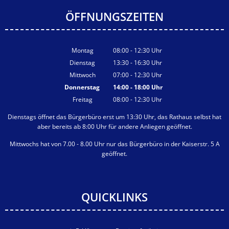
ÖFFNUNGSZEITEN
Montag
08:00
-
12:30
Uhr
Von 08:00 bis 12:30 Uhr
Dienstag
13:30
-
16:30
Uhr
Von 13:30 bis 16:30 Uhr
Mittwoch
07:00
-
12:30
Uhr
Von 07:00 bis 12:30 Uhr
Donnerstag
14:00
-
18:00
Uhr
Von 14:00 bis 18:00 Uhr
Freitag
08:00
-
12:30
Uhr
Von 08:00 bis 12:30 Uhr
Dienstags öffnet das Bürgerbüro erst um 13:30 Uhr, das Rathaus selbst hat
aber bereits ab 8:00 Uhr für andere Anliegen geöffnet.
Mittwochs hat von 7.00 - 8.00 Uhr nur das Bürgerbüro in der Kaiserstr. 5 A
geöffnet.
QUICKLINKS