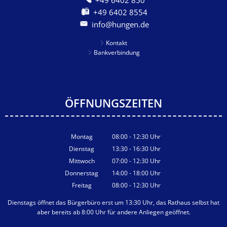
+49 6402 8554
info@hungen.de
Kontakt
Bankverbindung
ÖFFNUNGSZEITEN
Montag
08:00
-
12:30
Uhr
Von 08:00 bis 12:30 Uhr
Dienstag
13:30
-
16:30
Uhr
Von 13:30 bis 16:30 Uhr
Mittwoch
07:00
-
12:30
Uhr
Von 07:00 bis 12:30 Uhr
Donnerstag
14:00
-
18:00
Uhr
Von 14:00 bis 18:00 Uhr
Freitag
08:00
-
12:30
Uhr
Von 08:00 bis 12:30 Uhr
Dienstags öffnet das Bürgerbüro erst um 13:30 Uhr, das Rathaus selbst hat
aber bereits ab 8:00 Uhr für andere Anliegen geöffnet.