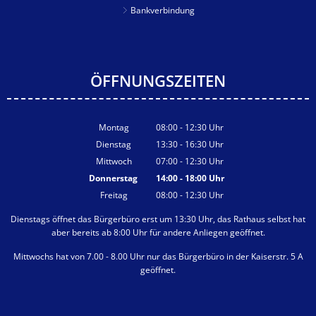
Bankverbindung
ÖFFNUNGSZEITEN
Montag
08:00
-
12:30
Uhr
Von 08:00 bis 12:30 Uhr
Dienstag
13:30
-
16:30
Uhr
Von 13:30 bis 16:30 Uhr
Mittwoch
07:00
-
12:30
Uhr
Von 07:00 bis 12:30 Uhr
Donnerstag
14:00
-
18:00
Uhr
Von 14:00 bis 18:00 Uhr
Freitag
08:00
-
12:30
Uhr
Von 08:00 bis 12:30 Uhr
Dienstags öffnet das Bürgerbüro erst um 13:30 Uhr, das Rathaus selbst hat
aber bereits ab 8:00 Uhr für andere Anliegen geöffnet.
Mittwochs hat von 7.00 - 8.00 Uhr nur das Bürgerbüro in der Kaiserstr. 5 A
geöffnet.