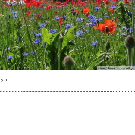
Haupt, Ulrike, © T. Bathge
gen